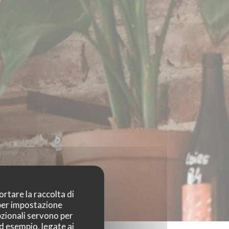
ortare la raccolta di
 per impostazione
pzionali servono per
ad esempio, legate ai