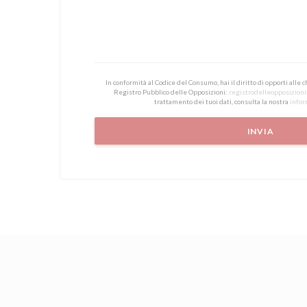
In conformità al Codice del Consumo, hai il diritto di opporti alle
Registro Pubblico delle Opposizioni:
registrodelleopposizioni.
trattamento dei tuoi dati, consulta la nostra
infor