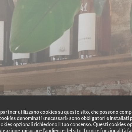
oi partner utilizzano cookies su questo sito, che possono comp
I cookies denominati «necessari» sono obbligatori e installati
cookies opzionali richiedono il tuo consenso. Questi cookies o
vigazione, misurare l'audience del sito, fornire funzionalità (