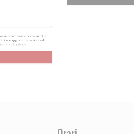
 chiamate commerciali iscrivendoti al
it
. Per maggiori informazioni sul
mativa sulla privacy
.
Orari