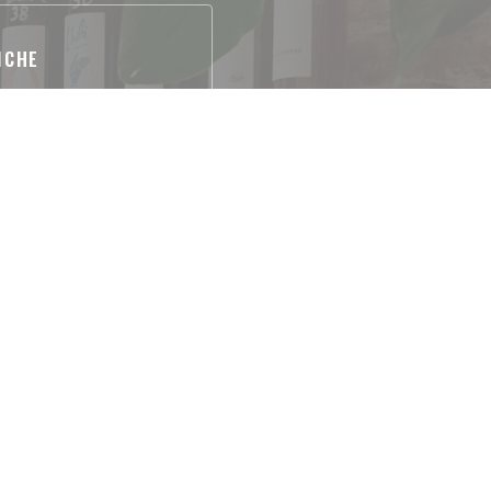
ICHE
resco, Terroir
ssione wifi
o
d, Titoli Restaurant,
at