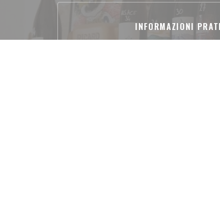
INFORMAZIONI PRAT
Cucina
Cucina tradizionale, Fatto in casa, F
Tipologia
Pub
Servizi
Accesso disabili, Terrazzo, Conne
Metodo di pagament
Contactless Payment, Eurocard / Mastercar
Contanti, Visa, Bancom