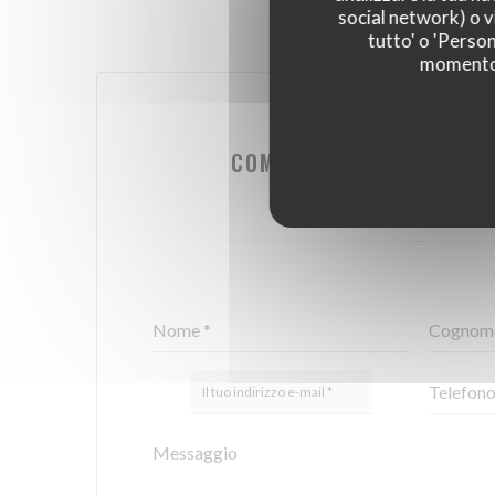
social network) o vi
tutto' o 'Person
momento c
VUOI CONTATTAR
COMPILA IL MODULO SO