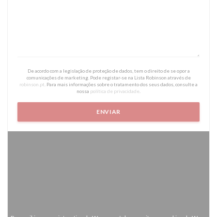
De acordo com a legislação de proteção de dados, tem o direito de se opor a
comunicações de marketing. Pode registar-se na Lista Robinson através de
robinson.pt
. Para mais informações sobre o tratamento dos seus dados, consulte a
nossa
política de privacidade
.