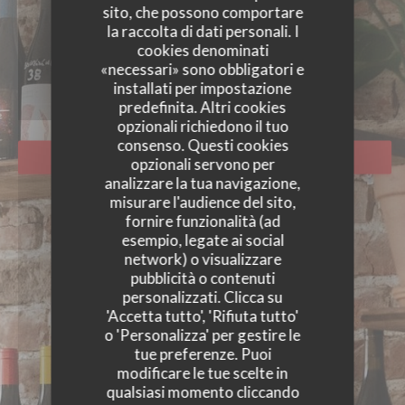
sito, che possono comportare
la raccolta di dati personali. I
FOTO
cookies denominati
«necessari» sono obbligatori e
installati per impostazione
predefinita. Altri cookies
opzionali richiedono il tuo
consenso. Questi cookies
PRENOTA
opzionali servono per
analizzare la tua navigazione,
misurare l'audience del sito,
fornire funzionalità (ad
esempio, legate ai social
network) o visualizzare
pubblicità o contenuti
personalizzati. Clicca su
'Accetta tutto', 'Rifiuta tutto'
o 'Personalizza' per gestire le
tue preferenze. Puoi
modificare le tue scelte in
qualsiasi momento cliccando