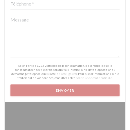
Selon l'article L.223-2 du code de la consommation, il est rappelé que le
consommateur peut user de son droit à s'inscrire sur la liste d'opposition au
démarchage téléphonique Bloctel :
bloctel.gouv.fr
. Pour plus d'informations sur le
traitement de vos données, consultez notre
politique de confidentialité
.