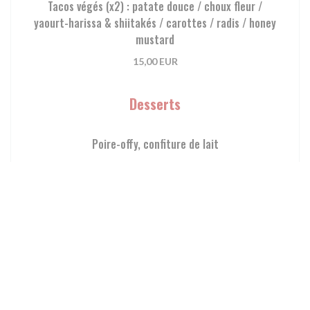
Tacos végés (x2) : patate douce / choux fleur /
yaourt-harissa & shiitakés / carottes / radis / honey
mustard
15,00 EUR
Desserts
Poire-offy, confiture de lait
7,00 EUR
Riz au lait, caramel, pécan
7,00 EUR
Café / Thé gourmand
10,00 EUR